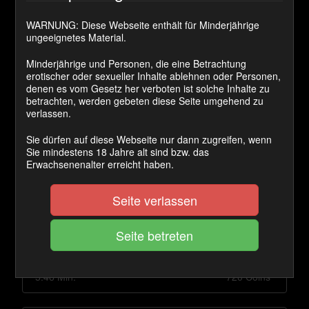
Sandwich
WARNUNG: Diese Webseite enthält für Minderjährige
5:45 Min.
1080 Coins
ungeeignetes Material.
Minderjährige und Personen, die eine Betrachtung
erotischer oder sexueller Inhalte ablehnen oder Personen,
denen es vom Gesetz her verboten ist solche Inhalte zu
betrachten, werden gebeten diese Seite umgehend zu
verlassen.
Sie dürfen auf diese Webseite nur dann zugreifen, wenn
Sie mindestens 18 Jahre alt sind bzw. das
Erwachsenenalter erreicht haben.
Seite verlassen
Doppelt besamt
5:46 Min.
720 Coins