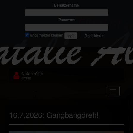
Benutzername
Passwort
|
Angemeldet bleiben
Registrieren
NatalieAlba
Offline
Navigation
16.7.2026: Gangbangdreh!