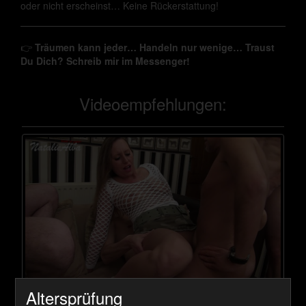
oder nicht erscheinst… Keine Rückerstattung!
👉
Träumen kann jeder… Handeln nur wenige… Traust
Du Dich? Schreib mir im Messenger!
Videoempfehlungen:
Altersprüfung