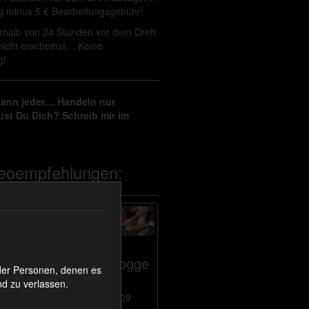
g minus 5 € Bearbeitungsgebühr!
rhalb von 24 Stunden vor dem Dreh
nicht erscheinst… Keine
g!
ann jeder… Handeln nur
st Du Dich? Schreib mir im
eoempfehlungen:
adies
Posing
Joggerquickie
oder Personen, denen es
in
d zu verlassen.
Lack
4:09
4:56