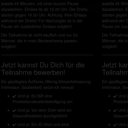
jeweils 45 Minuten, mit einer kurzen Pause
jeweils 45 Min
dazwischen. Einlass ist ab 16.00 Uhr. Die Drehs
dazwischen. Ei
starten gegen 16.30 Uhr. Achtung: Kein Einlass
starten gegen 
während der Drehs! Für Nachzügler ist in der
während der Dr
Pause ein zusätzlicher Einlass möglich!
Pause ein zusä
Die Teilnahme ist nicht käuflich und nur für
Die Teilnahme 
Männer, die in mein Beuteschema passen,
Männer, die i
möglich!
möglich!
Jetzt kannst Du Dich für die
Jetzt ka
Teilnahme bewerben!
Teilnah
Ein gepflegtes Äußeres (Wenig Körperbehaarung,
Ein gepflegte
Intimrasur, Sauberkeit) setze ich voraus!
Intimrasur, Sa
✔️ Und ja: Es fällt eine
✔️ Und j
Produktionskostenbeteiligung an!
Produkt
✔️ Und ja: Vor dem Dreh wird ein
✔️ Und 
Gesundheitstest durchgeführt!
Gesundh
✔️ Und ja: Ein ID-Shot und eine
✔️ Und j