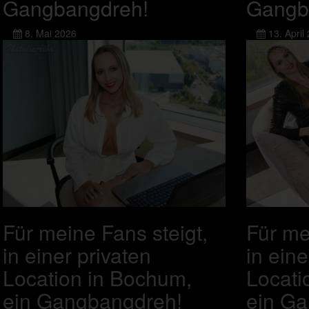
Gangbangdreh!
Gangb
8. Mai 2026
13. April
Für meine Fans steigt,
Für me
in einer privaten
in eine
Location in Bochum,
Locati
ein Gangbangdreh!
ein G