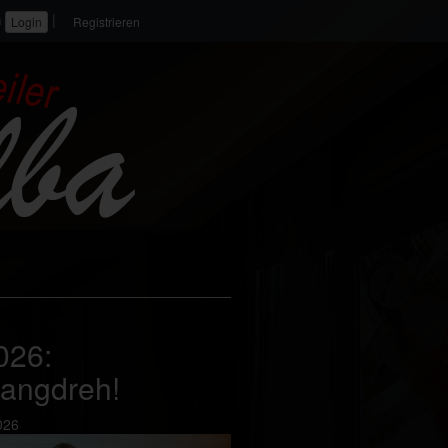
|
n
Registrieren
026:
angdreh!
026