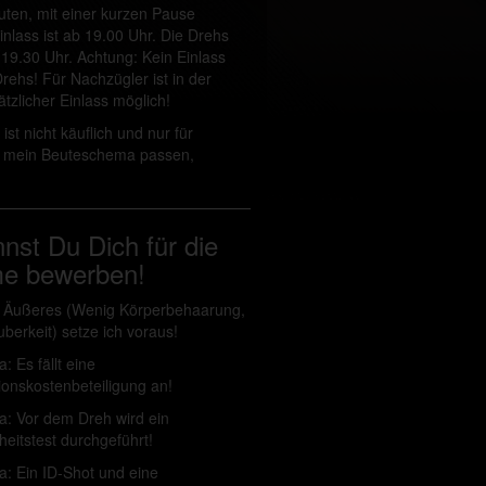
uten, mit einer kurzen Pause
nlass ist ab 19.00 Uhr. Die Drehs
19.30 Uhr. Achtung: Kein Einlass
ehs! Für Nachzügler ist in der
tzlicher Einlass möglich!
ist nicht käuflich und nur für
n mein Beuteschema passen,
nnst Du Dich für die
me bewerben!
s Äußeres (Wenig Körperbehaarung,
uberkeit) setze ich voraus!
a: Es fällt eine
ionskostenbeteiligung an!
ja: Vor dem Dreh wird ein
eitstest durchgeführt!
a: Ein ID-Shot und eine