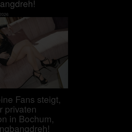
angdreh!
 2026
ine Fans steigt,
r privaten
on in Bochum,
angbangdreh!