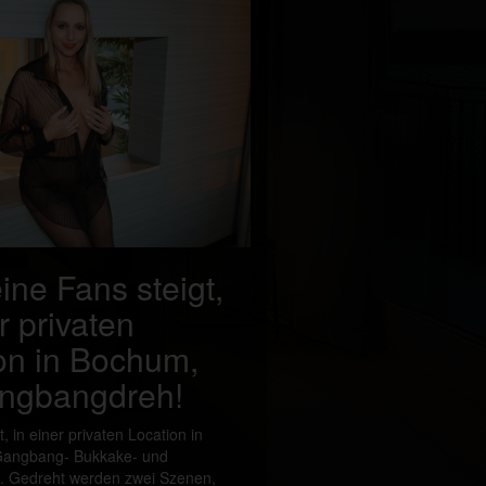
ine Fans steigt,
r privaten
on in Bochum,
angbangdreh!
, in einer privaten Location in
Gangbang- Bukkake- und
. Gedreht werden zwei Szenen,