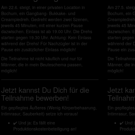
Am 22.6. steigt, in einer privaten Location in
Am 27.5. steigt
Bochum, ein Gangbang- Bukkake- und
Bochum, ein 
Creampiedreh. Gedreht werden zwei Szenen,
Creampiedreh
jeweils 45 Minuten, mit einer kurzen Pause
jeweils 45 Min
dazwischen. Einlass ist ab 19.00 Uhr. Die Drehs
dazwischen. Ei
starten gegen 19.30 Uhr. Achtung: Kein Einlass
starten gegen 
während der Drehs! Für Nachzügler ist in der
während der Dr
Pause ein zusätzlicher Einlass möglich!
Pause ein zusä
Die Teilnahme ist nicht käuflich und nur für
Die Teilnahme 
Männer, die in mein Beuteschema passen,
Männer, die i
möglich!
möglich!
Jetzt kannst Du Dich für die
Jetzt ka
Teilnahme bewerben!
Teilnah
Ein gepflegtes Äußeres (Wenig Körperbehaarung,
Ein gepflegte
Intimrasur, Sauberkeit) setze ich voraus!
Intimrasur, Sa
✔️ Und ja: Es fällt eine
✔️ Und j
Produktionskostenbeteiligung an!
Produkt