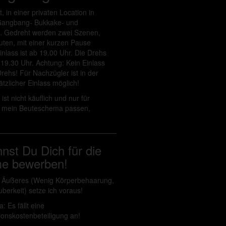
, in einer privaten Location in
Gangbang- Bukkake- und
. Gedreht werden zwei Szenen,
uten, mit einer kurzen Pause
nlass ist ab 19.00 Uhr. Die Drehs
19.30 Uhr. Achtung: Kein Einlass
ehs! Für Nachzügler ist in der
tzlicher Einlass möglich!
ist nicht käuflich und nur für
n mein Beuteschema passen,
nnst Du Dich für die
me bewerben!
s Äußeres (Wenig Körperbehaarung,
uberkeit) setze ich voraus!
a: Es fällt eine
ionskostenbeteiligung an!