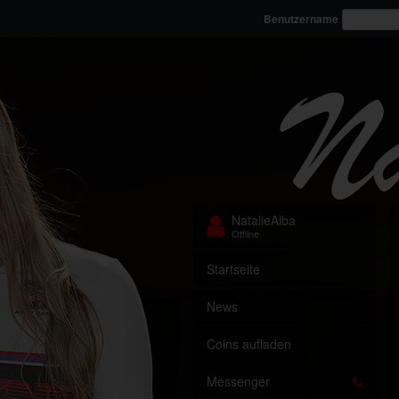
Benutzername
NatalieAlba
Offline
Startseite
News
Coins aufladen
Messenger