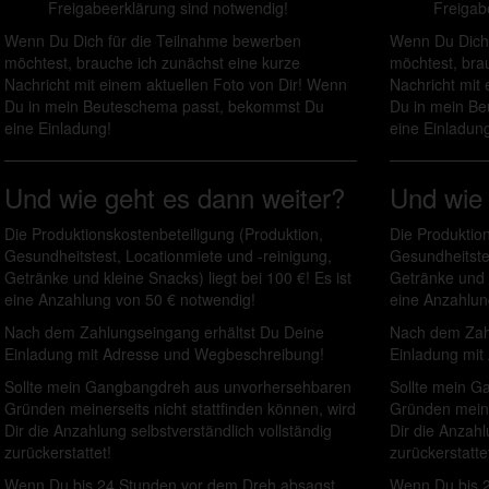
Freigabeerklärung sind notwendig!
Freigab
Wenn Du Dich für die Teilnahme bewerben
Wenn Du Dich 
möchtest, brauche ich zunächst eine kurze
möchtest, bra
Nachricht mit einem aktuellen Foto von Dir! Wenn
Nachricht mit
Du in mein Beuteschema passt, bekommst Du
Du in mein B
eine Einladung!
eine Einladung
Und wie geht es dann weiter?
Und wie 
Die Produktionskostenbeteiligung (Produktion,
Die Produktion
Gesundheitstest, Locationmiete und -reinigung,
Gesundheitstes
Getränke und kleine Snacks) liegt bei 100 €! Es ist
Getränke und k
eine Anzahlung von 50 € notwendig!
eine Anzahlun
Nach dem Zahlungseingang erhältst Du Deine
Nach dem Zahl
Einladung mit Adresse und Wegbeschreibung!
Einladung mit
Sollte mein Gangbangdreh aus unvorhersehbaren
Sollte mein 
Gründen meinerseits nicht stattfinden können, wird
Gründen meiner
Dir die Anzahlung selbstverständlich vollständig
Dir die Anzahl
zurückerstattet!
zurückerstatte
Wenn Du bis 24 Stunden vor dem Dreh absagst…
Wenn Du bis 