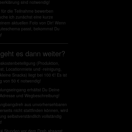
eerklärung sind notwendig!
für die Teilnahme bewerben
uche ich zunächst eine kurze
 einem aktuellen Foto von Dir! Wenn
euteschema passt, bekommst Du
!
geht es dann weiter?
skostenbeteiligung (Produktion,
t, Locationmiete und -reinigung,
leine Snacks) liegt bei 100 €! Es ist
g von 50 € notwendig!
ungseingang erhältst Du Deine
 Adresse und Wegbeschreibung!
Gangbangdreh aus unvorhersehbaren
seits nicht stattfinden können, wird
ung selbstverständlich vollständig
t!
24 Stunden vor dem Dreh absagst…