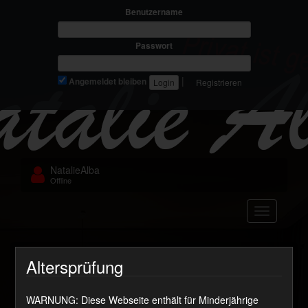
Benutzername
Passwort
|
Angemeldet bleiben
Registrieren
NatalieAlba
Offline
Navigation
Zweimal abgespritzt
Altersprüfung
WARNUNG: Diese Webseite enthält für Minderjährige