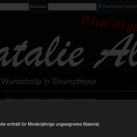
Passwort
Angemeldet bleibe
Wunschclip in Strumpfhose
Video-
Media error: Format(s) not supported or source(s) not found
Player
Datei herunterladen: https://nataliealba.tv/wp-content/uploads/2024/09/vid_0975_mb.mp4?_=2
 enthält für Minderjährige ungeeignetes Material.