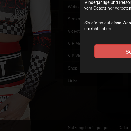
Minderjährige und Person
Webcam
Offline
vom Gesetz her verboten 
Streaming (VoD)
OnAir
Sie dürfen auf diese Web
erreicht haben.
Videothek
VIP Member werden
Se
VIP Videothek
Shop
Links
Nutzungsbedingungen
Daten