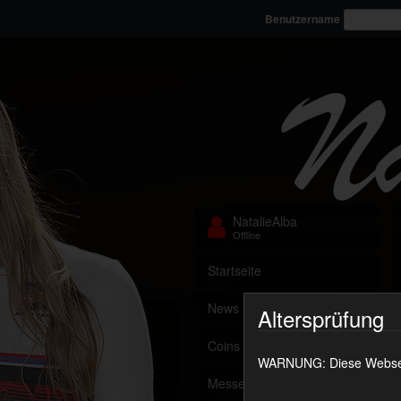
Benutzername
NatalieAlba
Offline
Startseite
News
Altersprüfung
Coins aufladen
WARNUNG: Diese Webseite
Messenger