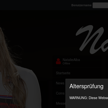
Benutzername
NatalieAlba
Offline
Startseite
News
Altersprüfung
Coins aufladen
WARNUNG: Diese Webseite
Messenger