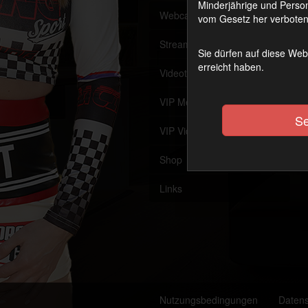
Minderjährige und Person
Webcam
Offline
vom Gesetz her verboten 
Streaming (VoD)
OnAir
Sie dürfen auf diese Web
erreicht haben.
Videothek
VIP Member werden
Se
VIP Videothek
Shop
Links
Nutzungsbedingungen
Daten