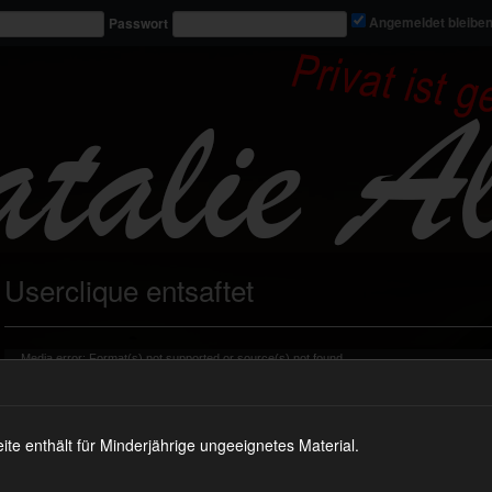
Passwort
Angemeldet bleibe
Userclique entsaftet
Video-
Media error: Format(s) not supported or source(s) not found
Player
Datei herunterladen: https://nataliealba.tv/wp-content/uploads/2017/02/vid_360.mp4?_=2
 enthält für Minderjährige ungeeignetes Material.