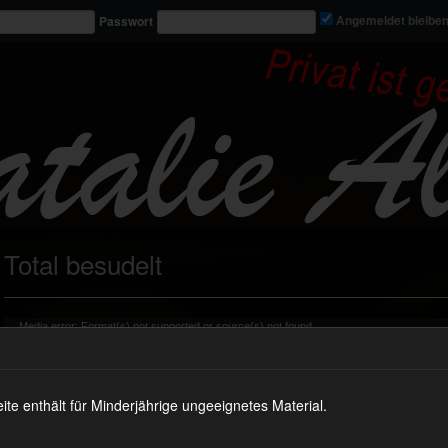
Passwort
Angemeldet bleibe
Total besudelt
Video-
Media error: Format(s) not supported or source(s) not found
Player
Datei herunterladen: https://nataliealba.tv/wp-content/uploads/2017/03/vid_479.mp4?_=2
 enthält für Minderjährige ungeeignetes Material.