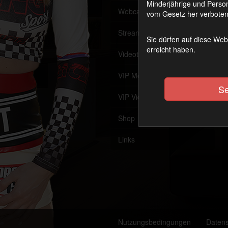
Minderjährige und Person
Webcam
Offline
vom Gesetz her verboten 
Streaming (VoD)
OnAir
Sie dürfen auf diese Web
erreicht haben.
Videothek
VIP Member werden
Se
VIP Videothek
Shop
Links
Nutzungsbedingungen
Daten