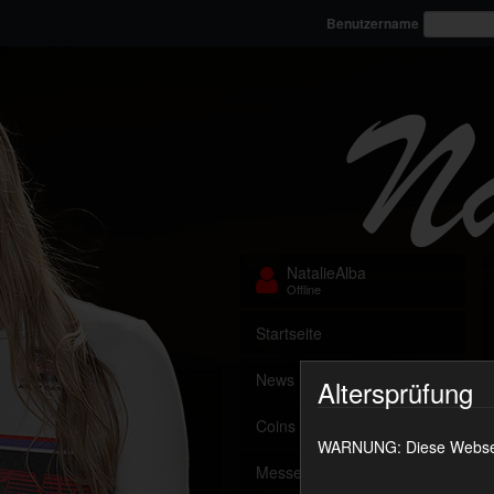
Benutzername
NatalieAlba
Offline
Startseite
News
Altersprüfung
Coins aufladen
WARNUNG: Diese Webseite
Messenger