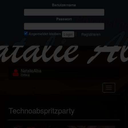
Benutzername
Passwort
|
Angemeldet bleiben
Registrieren
NatalieAlba
Offline
Navigation
Technoabspritzparty