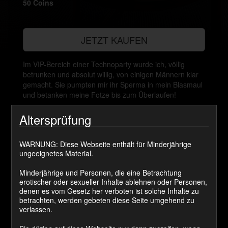
50 Coins
JETZT KAUFEN
Im VIP-Bereich einer Technoparty wurde ich, völlig
betrunken und absolut willig, von einigen Männern klar
gemacht. Sie pumpten mir ihr Sperma in mein Blasmaul
und betanken meine Fotze bis zum Überlaufen!
Altersprüfung
Kategorie(n):
Gangbang? Ich vertrage viele Schwänze!
Schlagwort(e):
AO
,
Bukkake
,
Creampie
,
Gesichtsbesamung
,
Schlammschieben
WARNUNG: Diese Webseite enthält für Minderjährige
ungeeignetes Material.
Kommentare
Minderjährige und Personen, die eine Betrachtung
erotischer oder sexueller Inhalte ablehnen oder Personen,
denen es vom Gesetz her verboten ist solche Inhalte zu
betrachten, werden gebeten diese Seite umgehend zu
brazzo...
sagt:
verlassen.