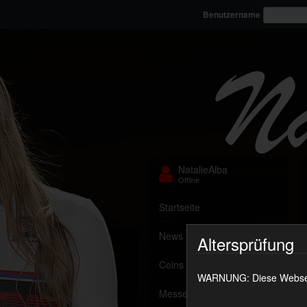
Benutzername
NatalieAlba
Offline
Startseite
News
Altersprüfung
Coins aufladen
WARNUNG: Diese Webseite
Messenger