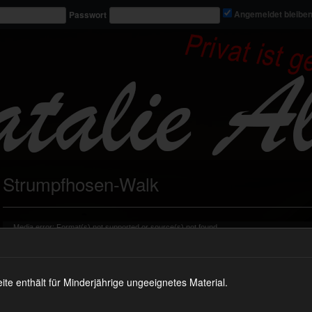
Passwort
Angemeldet bleibe
Strumpfhosen-Walk
Video-
Media error: Format(s) not supported or source(s) not found
Player
Datei herunterladen: https://nataliealba.tv/wp-content/uploads/2024/10/vid_0982_mb.mp4?_=2
 enthält für Minderjährige ungeeignetes Material.