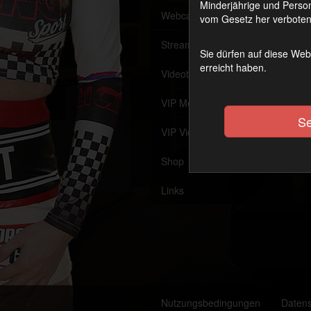
Minderjährige und Person
Webcam
Offline
vom Gesetz her verboten 
Streaming (VoD)
OnAir
Sie dürfen auf diese Web
erreicht haben.
Videothek
VIP Member werden
Se
VIP Videothek
Shop
Links
Nutzungsbedingungen
Daten