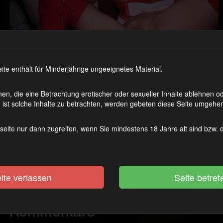
 enthält für Minderjährige ungeeignetes Material.
en, die eine Betrachtung erotischer oder sexueller Inhalte ablehnen 
ist solche Inhalte zu betrachten, werden gebeten diese Seite umgehen
Ich hatte im Internet einen Besuch in einem Pornokino gepostet. Das 
seite nur dann zugreifen, wenn Sie mindestens 18 Jahre alt sind bzw.
bekam genau das, was ich brauche. Viel Sperma in meinem nassen 
Schlucken. 😉
Kategorie(n):
Gangbang? Ich vertrage viele Schwänze!
ite verlassen
Schlagwort(e):
Creampie
,
Ficken
,
Gangbang
,
Overknees
,
Reinsprit
Kommentare