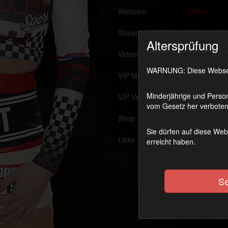
Webcam
Offline
Streaming (VoD)
OnAir
Altersprüfung
Videothek
WARNUNG: Diese Webseite
VIP Member werden
Minderjährige und Person
VIP Videothek
vom Gesetz her verboten 
Shop
Sie dürfen auf diese Web
Links
erreicht haben.
Se