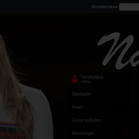
Benutzername
NatalieAlba
Offline
Startseite
News
Coins aufladen
Messenger