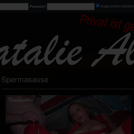
Passwort
Angemeldet bleibe
Spermasause