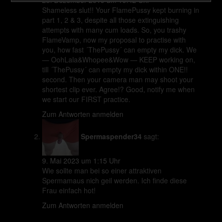
23. Dezember 2019 um 19:42 Uhr
Shameless slut!! Your FlamePussy kept burning in
part 1, 2 & 3, despite all those extinguishing
attempts with many cum loads. So, you trashy
FlameVamp, now my proposal to practise with
you, how fast ´ThePussy´ can empty my dick. We
— OohLala&Whopee&Wow — KEEP working on,
till ´ThePussy´ can empty my dick within ONE!!
second. Then your camera man may shoot your
shortest clip ever. Agree!? Good, notify me when
we start our FIRST practice.
Zum Antworten anmelden
Spermaspender34
sagt:
9. Mai 2023 um 1:15 Uhr
Wie sollte man bei so einer attraktiven
Spermamaus nich geil werden. Ich finde diese
Frau einfach hot!
Zum Antworten anmelden