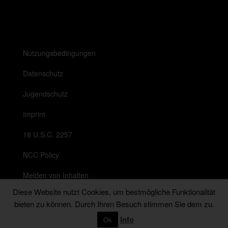
Nutzungsbedingungen
Datenschutz
Jugendschutz
Imprint
18 U.S.C. 2257
NCC Policy
Melden von Inhalten
Diese Website nutzt Cookies, um bestmögliche Funktionalität
Anti Spam Richtlinie
bieten zu können. Durch Ihren Besuch stimmen Sie dem zu.
Messenger
Info
Ok
© 2026
Natalie Alba