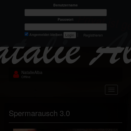
Benutzername
Passwort
|
Angemeldet bleiben
Registrieren
NatalieAlba
Offline
Navigation
Spermarausch 3.0