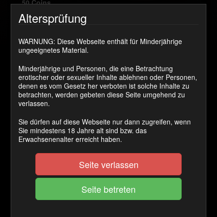
50 Coins
Altersprüfung
JETZT KAUFEN
WARNUNG: Diese Webseite enthält für Minderjährige
ungeeignetes Material.
Mein geilster Wunsch wurde von den Kerlen bei meiner
Minderjährige und Personen, die eine Betrachtung
letzten Vollpumpparty echt erfüllt. Sie brachten meine
erotischer oder sexueller Inhalte ablehnen oder Personen,
Fotze zum Überlaufen und gaben mir reichlich Ficksaft
denen es vom Gesetz her verboten ist solche Inhalte zu
zu Saufen. Hmm! Das war ja mal echt mega geil. 😉
betrachten, werden gebeten diese Seite umgehend zu
verlassen.
Kategorie(n):
Gangbang? Ich vertrage viele Schwänze!
Sie dürfen auf diese Webseite nur dann zugreifen, wenn
Schlagwort(e):
AO
,
Creampie
,
Ficken
,
Reinspritzen
,
Sie mindestens 18 Jahre alt sind bzw. das
Schlammschieben
Erwachsenenalter erreicht haben.
Kommentare
Seite verlassen
Guido
sagt: