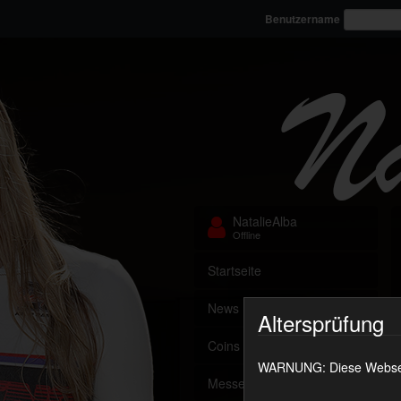
Benutzername
NatalieAlba
Offline
Startseite
News
Altersprüfung
Coins aufladen
WARNUNG: Diese Webseite
Messenger