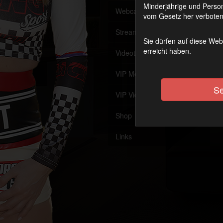
Minderjährige und Person
Webcam
Offline
vom Gesetz her verboten 
Streaming (VoD)
OnAir
Sie dürfen auf diese Web
erreicht haben.
Videothek
VIP Member werden
Se
VIP Videothek
Shop
Links