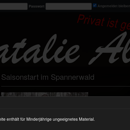
Passwort
Angemeldet bleibe
Saisonstart im Spannerwald
 enthält für Minderjährige ungeeignetes Material.