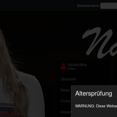
Benutzername
NatalieAlba
Offline
Startseite
News
Altersprüfung
Coins aufladen
WARNUNG: Diese Webseite
Messenger