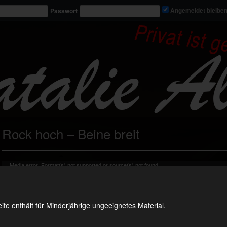
Passwort
Angemeldet bleibe
Rock hoch – Beine breit
Video-
Media error: Format(s) not supported or source(s) not found
Player
Datei herunterladen: https://nataliealba.tv/wp-content/uploads/2019/03/vid_618_t1.mp4?_=2
 enthält für Minderjährige ungeeignetes Material.