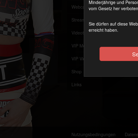
Minderjährige und Person
Webcam
Offline
vom Gesetz her verboten 
Streaming (VoD)
OnAir
Sie dürfen auf diese Web
erreicht haben.
Videothek
VIP Member werden
Se
VIP Videothek
Shop
Links
Nutzungsbedingungen
Daten