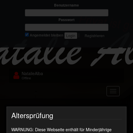
Benutzername
Passwort
|
Angemeldet bleiben
Registrieren
NatalieAlba
Offline
Navigation
vid_634_dc
Altersprüfung
WARNUNG: Diese Webseite enthält für Minderjährige