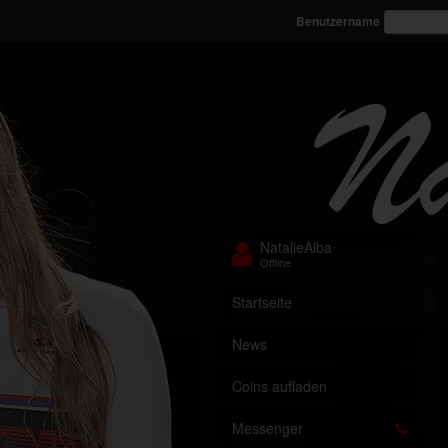
Benutzername
NatalieAlba
Offline
Startseite
News
Coins aufladen
Messenger