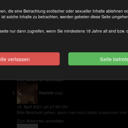
phil27
sagt:
en, die eine Betrachtung erotischer oder sexueller Inhalte ablehnen 
ist solche Inhalte zu betrachten, werden gebeten diese Seite umgehen
30. August 2020 um 3:56 Uhr
super geil !
seite nur dann zugreifen, wenn Sie mindestens 18 Jahre alt sind bzw.
Zum Antworten anmelden
markerase
sagt:
ite verlassen
16. September 2020 um 23:33 Uhr
Ihr seid die HEISSESTEN FICKSCHLAMPEN EVER!!!!!!!!!!
Zum Antworten anmelden
Kasimir
sagt:
10. April 2021 um 21:00 Uhr
Bitte Bescheid geben, wann man euch beide zusammen mal t
Zum Antworten anmelden