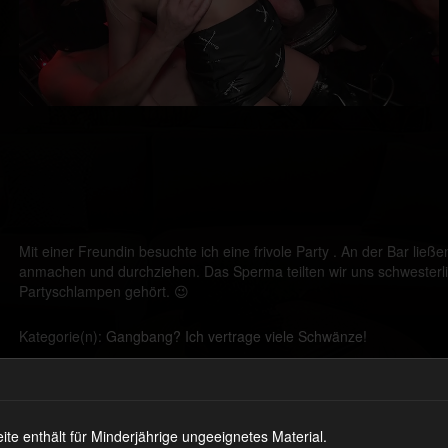
Mit einer Freundin besuchte ich eine frivole Party . An der Bar ließ
anmachen und durchziehen. Das Sperma teilten wir uns schwesterlic
Partyschlampen gehört. 😉
Kategorie(n):
Gangbang? Ich vertrage viele Schwänze!
Schlagwort(e):
AO
,
Bukkake
,
Creampie
,
Gangbang
,
Sperma
Kommentare
 enthält für Minderjährige ungeeignetes Material.