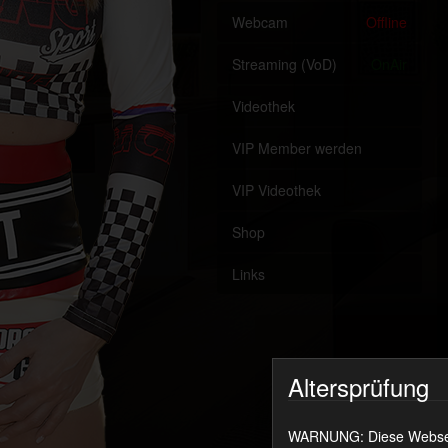
Webcam
Offline
Streaming (VoD)
OnAir
Videothek
VIP Member werden
VIP Videothek
Shop
Links
Altersprüfung
WARNUNG: Diese Webseite