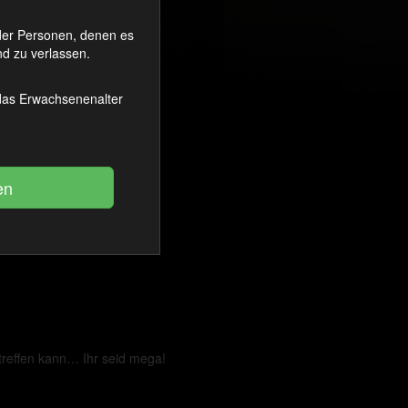
oder Personen, denen es
d zu verlassen.
 das Erwachsenenalter
reffen kann… Ihr seid mega!