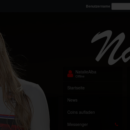
Benutzername
NatalieAlba
Offline
Startseite
News
Coins aufladen
Messenger