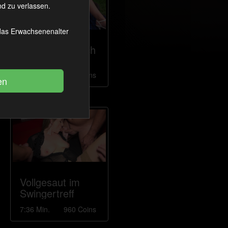
d zu verlassen.
 das Erwachsenenalter
So ein Arschloch
5:47 Min.
720 Coins
Vollgesaut im
Swingertreff
7:36 Min.
960 Coins