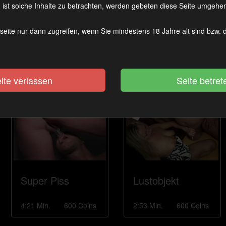
ist solche Inhalte zu betrachten, werden gebeten diese Seite umgehen
seite nur dann zugreifen, wenn Sie mindestens 18 Jahre alt sind bzw.
Gratis Blowjob
Ich liess ALLE
für ALLE
drüber
7:50 Min.
960 Coins
7:00 Min.
840 Coins
ite verlassen
Super Piss
Lustobjekt
4:21 Min.
600 Coins
2:53 Min.
600 Coins