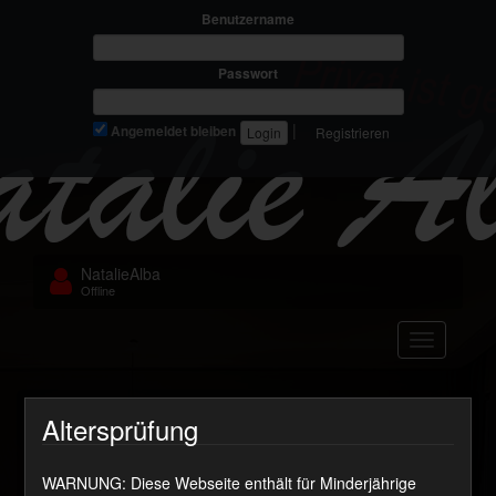
Benutzername
Passwort
|
Angemeldet bleiben
Registrieren
NatalieAlba
Offline
Navigation
Matratzensport
Altersprüfung
WARNUNG: Diese Webseite enthält für Minderjährige