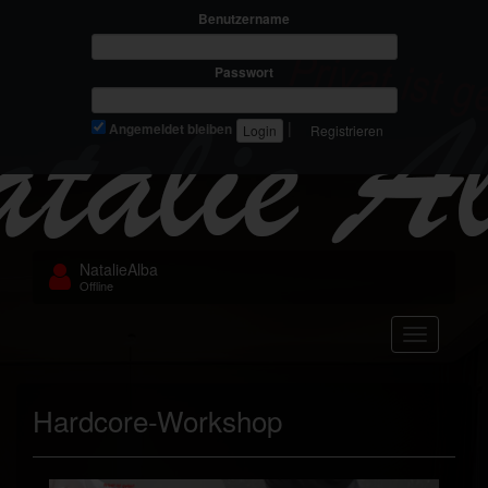
Benutzername
Passwort
|
Angemeldet bleiben
Registrieren
NatalieAlba
Offline
Navigation
Hardcore-Workshop