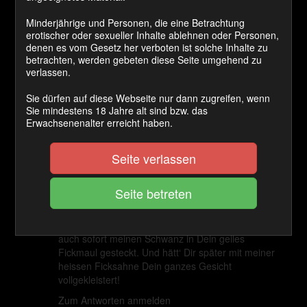
1. November 2018 um 15:20 Uhr
Schön wie Du Dich geil mit Sperma vollkleistern
Minderjährige und Personen, die eine Betrachtung
lässt. Ich kann mit Wichsen nicht mehr aufhören.
erotischer oder sexueller Inhalte ablehnen oder Personen,
denen es vom Gesetz her verboten ist solche Inhalte zu
Zum Antworten anmelden
betrachten, werden gebeten diese Seite umgehend zu
verlassen.
user_4459
sagt:
Sie dürfen auf diese Webseite nur dann zugreifen, wenn
Sie mindestens 18 Jahre alt sind bzw. das
28. November 2018 um 17:23 Uhr
Erwachsenenalter erreicht haben.
Wieder ein Traum!
Zum Antworten anmelden
Seite verlassen
JonnyBravo
sagt:
17. Januar 2019 um 3:40 Uhr
Du geile Sau, also bei dem Workshop hätte ich Dir
auch sofort meinen Schwanz in Dein geiles
Fickmaul gesteckt. Und hätt‘ Dir später mit meiner
heissen Ficksahne Dein ganzes Gesicht
vollgekleistert!
Zum Antworten anmelden