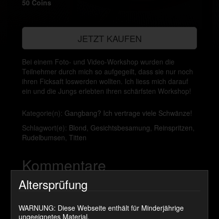
50 Coins
JETZT KAUFEN
Bei einem Foto- und Video-Workshop wurden die
Teilnehmer durch mich so aufgegeilt, dass sie nur noch
ihren Ficksaft loswerden wollten. Ich liess mich darauf
ein und die Jungs erlebten ihren schärfsten Workshop!
Kategorie(n):
Gangbang? Ich vertrage viele Schwänze!
Schlagwort(e):
Blond
,
Gesichtsbesamung
,
Reinspritzen
,
Rudelbumsen
,
Titten
Kommentare
Altersprüfung
roger-78
sagt:
WARNUNG: Diese Webseite enthält für Minderjährige
ungeeignetes Material.