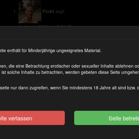
Flo83
sagt:
2. Januar 2019 um 2:01 Uhr
Mehr davon bitte Baby… ?
Zum Antworten anmelden
 enthält für Minderjährige ungeeignetes Material.
DirkDiggler
sagt:
en, die eine Betrachtung erotischer oder sexueller Inhalte ablehnen 
29. Juli 2019 um 19:47 Uhr
ist solche Inhalte zu betrachten, werden gebeten diese Seite umgehen
Was eine geile Sauerei… ??
Zum Antworten anmelden
seite nur dann zugreifen, wenn Sie mindestens 18 Jahre alt sind bzw.
vixenwichsen
sagt:
18. August 2019 um 23:00 Uhr
ite verlassen
Das perfekt geschminkte Gesicht und das hübsche Leibchen m
Sperma zugesaut – dazu das immer nette und offene Lächeln 
ruhig abspritzen, wird schwer, was Geileres zu finden. 😉