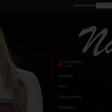
Benutzername
NatalieAlba
Offline
Startseite
News
Coins aufladen
Messenger