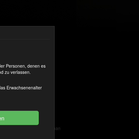
oder Personen, denen es
d zu verlassen.
 das Erwachsenenalter
it Spitze werden übel mit
von Natalie. Hierzu sollte man