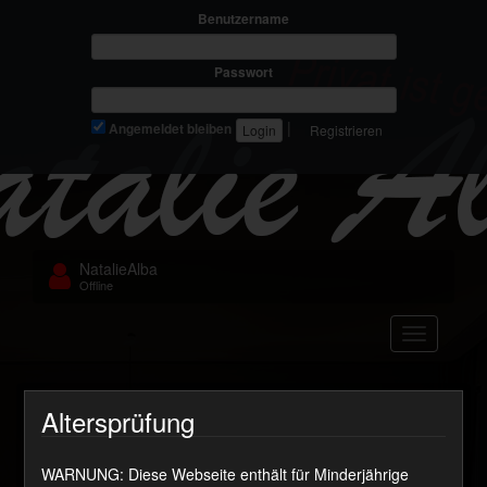
Benutzername
Passwort
|
Angemeldet bleiben
Registrieren
NatalieAlba
Offline
Navigation
vid_744_na
Altersprüfung
WARNUNG: Diese Webseite enthält für Minderjährige