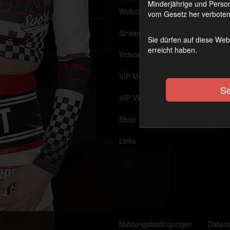
Minderjährige und Person
Webcam
Offline
vom Gesetz her verboten 
Streaming (VoD)
OnAir
Sie dürfen auf diese Web
erreicht haben.
Videothek
VIP Member werden
Se
VIP Videothek
Shop
Links
Nutzungsbedingungen
Daten