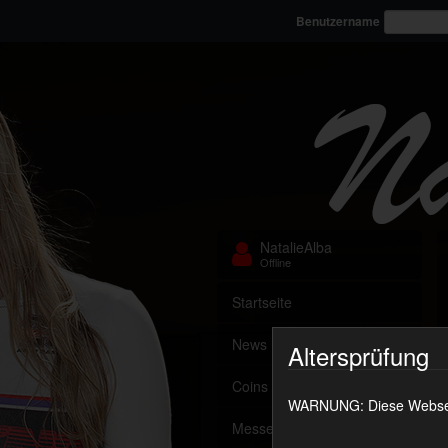
Benutzername
NatalieAlba
Offline
Startseite
News
Altersprüfung
Coins aufladen
WARNUNG: Diese Webseite
Messenger