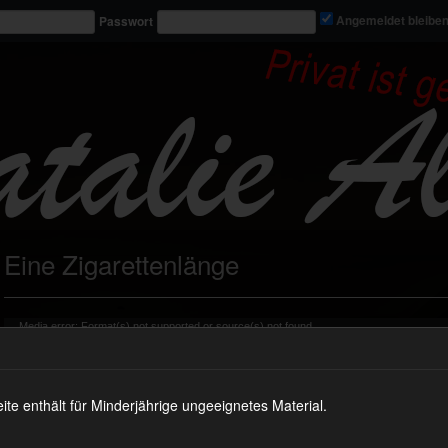
Passwort
Angemeldet bleibe
Eine Zigarettenlänge
Video-
Media error: Format(s) not supported or source(s) not found
Player
Datei herunterladen: https://nataliealba.tv/wp-content/uploads/2019/08/vid_647.mp4?_=2
 enthält für Minderjährige ungeeignetes Material.