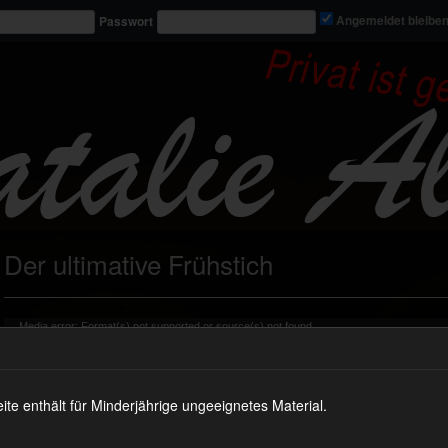
Passwort
Angemeldet bleibe
Der ultimative Frühstich
Video-
Media error: Format(s) not supported or source(s) not found
Player
Datei herunterladen: https://nataliealba.tv/wp-content/uploads/2021/07/vid_770_natv.mp4?_=2
 enthält für Minderjährige ungeeignetes Material.