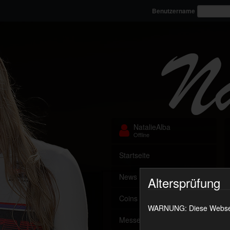
Benutzername
NatalieAlba
Offline
Startseite
News
Altersprüfung
Coins aufladen
WARNUNG: Diese Webseite
Messenger