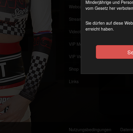
Minderjährige und Person
Webcam
Offline
vom Gesetz her verboten 
Streaming (VoD)
OnAir
Sie dürfen auf diese Web
erreicht haben.
Videothek
VIP Member werden
Se
VIP Videothek
Shop
Links
Nutzungsbedingungen
Daten