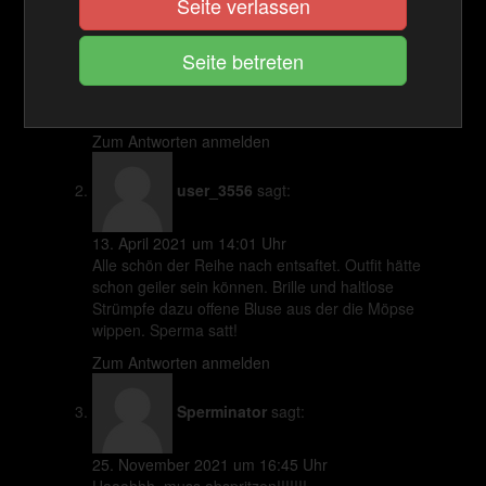
Seite verlassen
3. November 2018 um 16:28 Uhr
Da wäre ich gerne dabei gewesen. Ich hätte mich
hinter Dich gekniet und Dir meine Sahne zwischen
Nylonfusssohle und Sohle von den Pumps
gespritzt. Mal etwas anderes oder?
Zum Antworten anmelden
user_3556
sagt:
13. April 2021 um 14:01 Uhr
Alle schön der Reihe nach entsaftet. Outfit hätte
schon geiler sein können. Brille und haltlose
Strümpfe dazu offene Bluse aus der die Möpse
wippen. Sperma satt!
Zum Antworten anmelden
Sperminator
sagt:
25. November 2021 um 16:45 Uhr