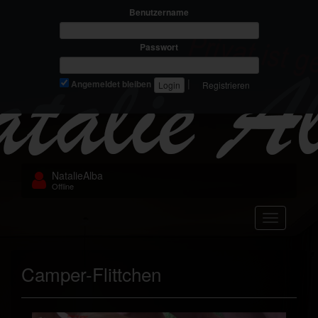
Benutzername
Passwort
|
Angemeldet bleiben
Registrieren
NatalieAlba
Offline
Navigation
Camper-Flittchen