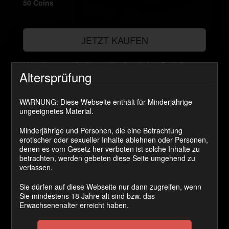
50 Coins
JETZT KAUFEN
Mein Campingurlaub war echt der Knaller. Täglich
Altersprüfung
standen die Männer bei mir Schlange, um ihre
Sacksahne loszuwerden. Am letzten Tag gab es noch
mal die Gelegenheit reichlich Sacksahne zu kassieren.
WARNUNG: Diese Webseite enthält für Minderjährige
Hammer!
ungeeignetes Material.
Kategorie(n):
Outdoor? Ich stehe voll auf das Risiko!
Minderjährige und Personen, die eine Betrachtung
erotischer oder sexueller Inhalte ablehnen oder Personen,
Schlagwort(e):
Anspritzen
,
AO
,
Ficken
,
Gangbang
,
denen es vom Gesetz her verboten ist solche Inhalte zu
Gesichtsbesamung
betrachten, werden gebeten diese Seite umgehend zu
verlassen.
Kommentare
Sie dürfen auf diese Webseite nur dann zugreifen, wenn
Sie mindestens 18 Jahre alt sind bzw. das
Erwachsenenalter erreicht haben.
roger-78
sagt: