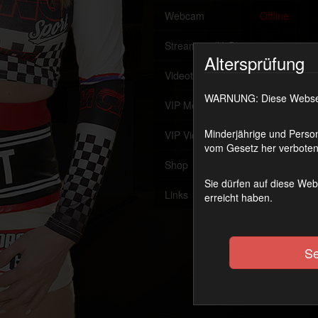
Webcam
Offline
Streaming (VoD)
OnAir
Altersprüfung
Videothek
WARNUNG: Diese Webseite
VIP Member werden
Minderjährige und Person
VIP Videothek
vom Gesetz her verboten 
Shop
Sie dürfen auf diese Web
Links
erreicht haben.
Se