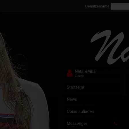
Benutzername
NatalieAlba
Offline
Startseite
News
Coins aufladen
Messenger