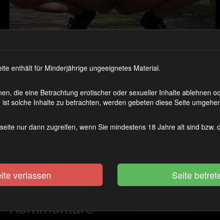
 enthält für Minderjährige ungeeignetes Material.
en, die eine Betrachtung erotischer oder sexueller Inhalte ablehnen 
ist solche Inhalte zu betrachten, werden gebeten diese Seite umgehen
Eigentlich wollte ich auf dem Parkplatz doch einfach nur abpissen. 
seite nur dann zugreifen, wenn Sie mindestens 18 Jahre alt sind bzw.
einer der übelsten Spannerparkplätze im Ruhrgebiet war. Für die no
natürlich leichte Beute!
Kategorie(n):
Outdoor? Ich stehe voll auf das Risiko!
ite verlassen
Schlagwort(e):
Natursekt
,
NS
,
Outdoor
,
Pissen
,
Public
Kommentare