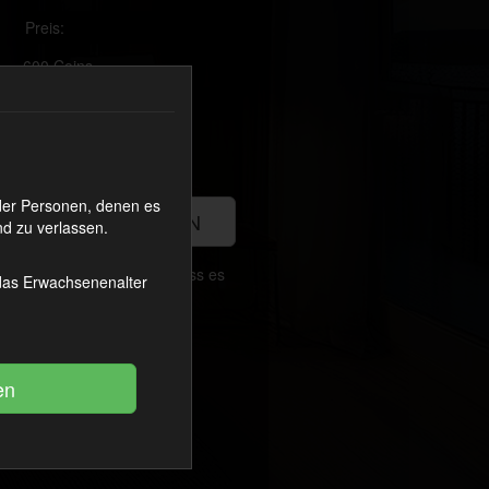
Preis:
600 Coins
Cashback Ø:
50 Coins
oder Personen, denen es
JETZT KAUFEN
d zu verlassen.
Was ich nicht wusste war, dass es
 das Erwachsenenalter
tgeilen Jungs dort war ich