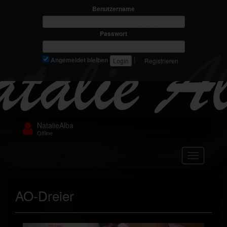
Benutzername
Passwort
|
Angemeldet bleiben
Registrieren
NatalieAlba
Offline
Navigation
AO-Dreier