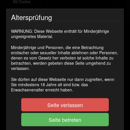
50 Coins
Altersprüfung
JETZT KAUFEN
WARNUNG: Diese Webseite enthält für Minderjährige
ungeeignetes Material.
Die beiden Typen waren echt der Hammer! Sie hatten
im Internet nach einer naturgeilen Schlampe wie ich es
Minderjährige und Personen, die eine Betrachtung
bin gesucht, um mal so richtig Gas zu geben. Das Date
erotischer oder sexueller Inhalte ablehnen oder Personen,
war echt geil und ich danach total im Arsch. 😉
denen es vom Gesetz her verboten ist solche Inhalte zu
betrachten, werden gebeten diese Seite umgehend zu
Kategorie(n):
Für meine Fans mache ich die Beine breit!
verlassen.
Schlagwort(e):
AO
,
Dreier
,
Ficken
,
Nahaufnahme
,
Sie dürfen auf diese Webseite nur dann zugreifen, wenn
Sperma
Sie mindestens 18 Jahre alt sind bzw. das
Erwachsenenalter erreicht haben.
Kommentare
Seite verlassen
dannystrait23
sagt: