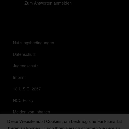
Zum Antworten anmelden
Nutzungsbedingungen
Datenschutz
Jugendschutz
Imprint
18 U.S.C. 2257
NCC Policy
Melden von Inhalten
Diese Website nutzt Cookies, um bestmögliche Funktionalität
Anti Spam Richtlinie
bieten zu können. Durch Ihren Besuch stimmen Sie dem zu.
Messenger