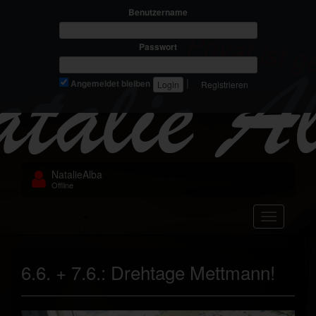
Benutzername
Passwort
|
Angemeldet bleiben
Registrieren
NatalieAlba
Offline
Navigation
6.6. + 7.6.: Drehtage Mettmann!