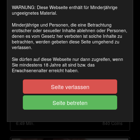
WARNUNG: Diese Webseite enthält für Minderjährige
ungeeignetes Material.
6:29 Min.
720 Coins
Minderjährige und Personen, die eine Betrachtung
erotischer oder sexueller Inhalte ablehnen oder Personen,
denen es vom Gesetz her verboten ist solche Inhalte zu
betrachten, werden gebeten diese Seite umgehend zu
verlassen.
Sie dürfen auf diese Webseite nur dann zugreifen, wenn
Sie mindestens 18 Jahre alt sind bzw. das
Erwachsenenalter erreicht haben.
Seite verlassen
AO-Gangbang im 7. Monat
6:49 Min.
840 Coins