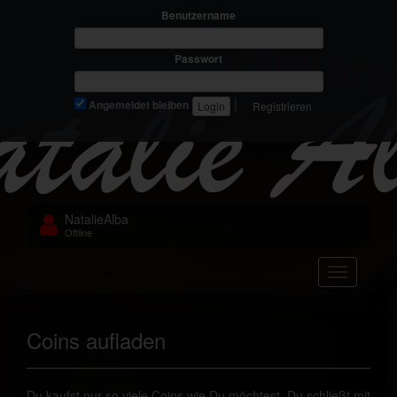
Benutzername
Passwort
|
Angemeldet bleiben
Registrieren
NatalieAlba
Offline
Navigation
Coins aufladen
Du kaufst nur so viele Coins wie Du möchtest. Du schließt mit