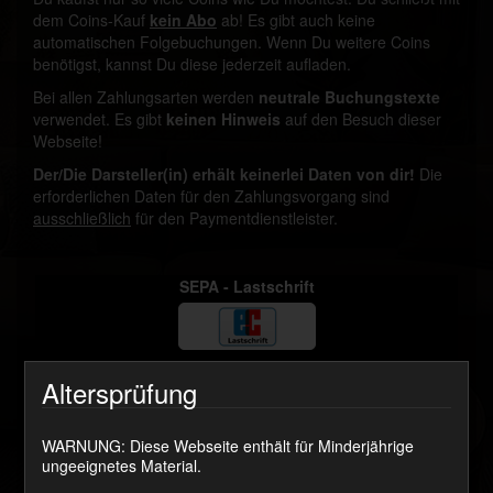
dem Coins-Kauf
kein Abo
ab! Es gibt auch keine
automatischen Folgebuchungen. Wenn Du weitere Coins
benötigst, kannst Du diese jederzeit aufladen.
Bei allen Zahlungsarten werden
neutrale Buchungstexte
verwendet. Es gibt
keinen Hinweis
auf den Besuch dieser
Webseite!
Der/Die Darsteller(in) erhält keinerlei Daten von dir!
Die
erforderlichen Daten für den Zahlungsvorgang sind
ausschließlich
für den Paymentdienstleister.
SEPA - Lastschrift
Altersprüfung
SOFORT ÜBERWEISEN
WARNUNG: Diese Webseite enthält für Minderjährige
ungeeignetes Material.